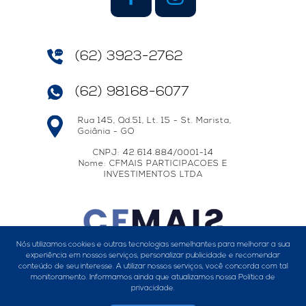
(62) 3923-2762
(62) 98168-6077
Rua 145, Qd.51, Lt. 15 - St. Marista,
Goiânia - GO
CNPJ: 42.614.884/0001-14
Nome: CFMAIS PARTICIPACOES E
INVESTIMENTOS LTDA
Nós utilizamos cookies e outras tecnologias semelhantes para melhorar a sua
experiência em nossos serviços, personalizar publicidade e recomendar
conteúdo de seu interesse. A utilizar nossos serviços, você concorda com tal
monitoramento. Informamos ainda que atualizamos nossa
Política de
privacidade
.