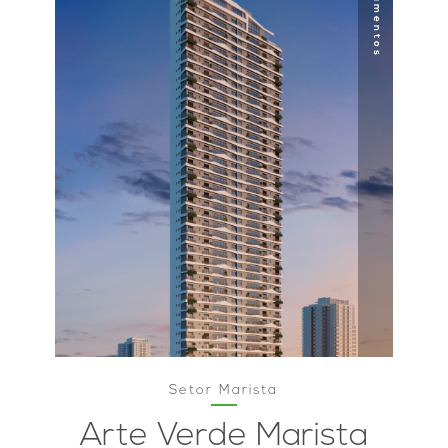
Lançamentos
Entregues
INDIQUE UM AMIGO
Condomínio Horizontal
(62) 3923-2762
Rua 145, Qd.51, Lt. 15 - St. Marista,
Goiânia - GO
Setor Marista
Arte Verde Marista