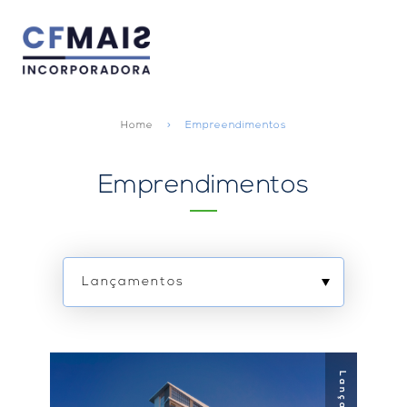
Home
Empreendimentos
Home
Emprendimentos
Sobre nós
Empreendimentos
Blog
Lançamentos
Tire suas Dúvidas
Todos
Portal
Portal
cliente
corretor
Em construção